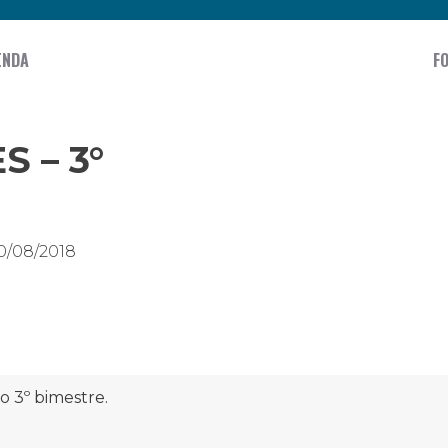
ENDA
F
S – 3°
0/08/2018
o 3º bimestre.