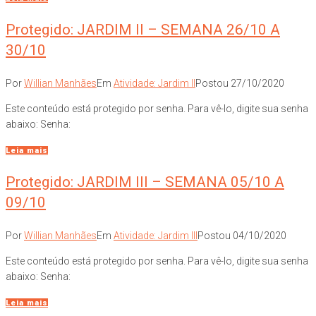
Protegido: JARDIM II – SEMANA 26/10 A
30/10
Por
Willian Manhães
Em
Atividade: Jardim II
Postou
27/10/2020
Este conteúdo está protegido por senha. Para vê-lo, digite sua senha
abaixo: Senha:
Leia mais
Protegido: JARDIM III – SEMANA 05/10 A
09/10
Por
Willian Manhães
Em
Atividade: Jardim III
Postou
04/10/2020
Este conteúdo está protegido por senha. Para vê-lo, digite sua senha
abaixo: Senha:
Leia mais