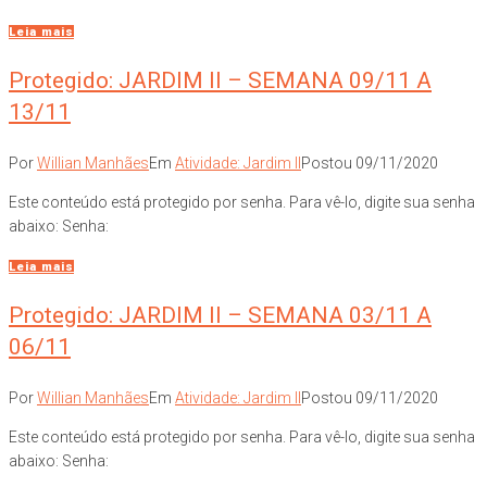
Leia mais
Protegido: JARDIM II – SEMANA 09/11 A
13/11
Por
Willian Manhães
Em
Atividade: Jardim II
Postou
09/11/2020
Este conteúdo está protegido por senha. Para vê-lo, digite sua senha
abaixo: Senha:
Leia mais
Protegido: JARDIM II – SEMANA 03/11 A
06/11
Por
Willian Manhães
Em
Atividade: Jardim II
Postou
09/11/2020
Este conteúdo está protegido por senha. Para vê-lo, digite sua senha
abaixo: Senha: