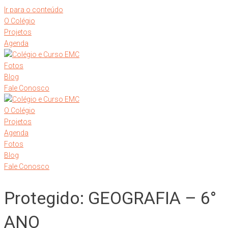
Ir para o conteúdo
O Colégio
Projetos
Agenda
Fotos
Blog
Fale Conosco
O Colégio
Projetos
Agenda
Fotos
Blog
Fale Conosco
Protegido: GEOGRAFIA – 6°
ANO