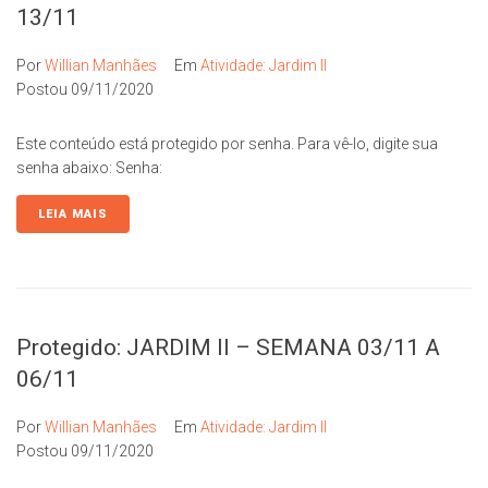
13/11
Por
Willian Manhães
Em
Atividade: Jardim II
Postou
09/11/2020
Este conteúdo está protegido por senha. Para vê-lo, digite sua
senha abaixo: Senha:
LEIA MAIS
Protegido: JARDIM II – SEMANA 03/11 A
06/11
Por
Willian Manhães
Em
Atividade: Jardim II
Postou
09/11/2020