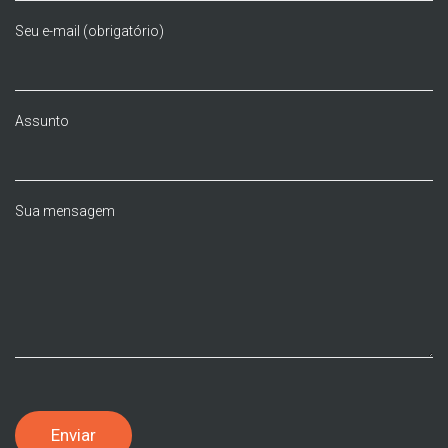
Seu e-mail (obrigatório)
Assunto
Sua mensagem