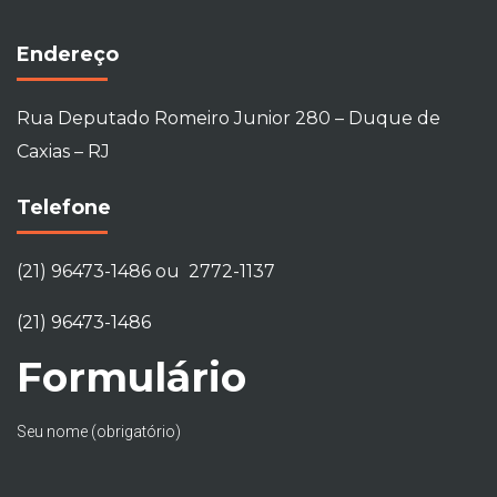
Endereço
Rua Deputado Romeiro Junior 280 – Duque de
Caxias – RJ
Telefone
(21) 96473-1486 ou 2772-1137
(21) 96473-1486
Formulário
Seu nome (obrigatório)