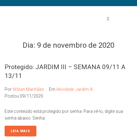
Dia:
9 de novembro de 2020
Protegido: JARDIM III – SEMANA 09/11 A
13/11
Por
Willian Manhães
Em
Atividade: Jardim III
Postou
09/11/2020
Este conteúdo está protegido por senha. Para vê-lo, digite sua
senha abaixo: Senha:
LEIA MAIS