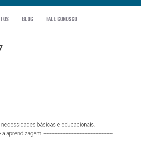
OTOS
BLOG
FALE CONOSCO
7
s necessidades básicas e educacionais,
zagem. --------------------------------------------