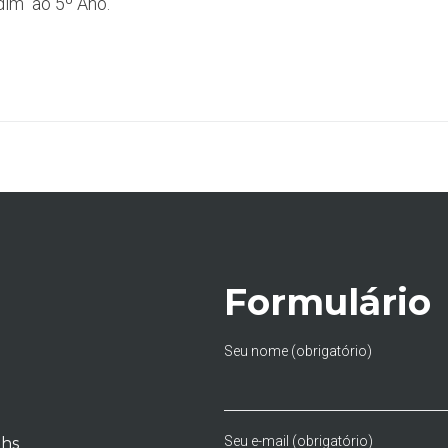
ardim ao 5º Ano.
Formulário
Seu nome (obrigatório)
Seu e-mail (obrigatório)
0hs